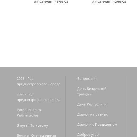
Як це було - 15/06/26
Як це було - 12/06/26
Страницы
2025 - Год
Вопрос дня
приднестровского народа
День Бендерской
2026 - Год
трагедии
приднестровского народа
День Республики
Introduction to
Диалог на равных
Pridnestrovie
Диалоги с Президентом
В путь! По-новому
Доброе утро,
Великая Отечественная