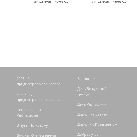
Як це було - 19/08/20
Як це було - 18/08/20
Страницы
2025 - Год
Вопрос дня
приднестровского народа
День Бендерской
2026 - Год
трагедии
приднестровского народа
День Республики
Introduction to
Диалог на равных
Pridnestrovie
Диалоги с Президентом
В путь! По-новому
Доброе утро,
Великая Отечественная