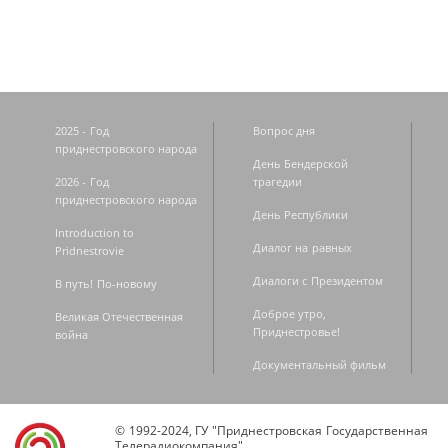
2025 - Год
Вопрос дня
приднестровского народа
День Бендерской
2026 - Год
трагедии
приднестровского народа
День Республики
Introduction to
Диалог на равных
Pridnestrovie
Диалоги с Президентом
В путь! По-новому
Доброе утро,
Великая Отечественная
Приднестровье!
война
Документальный фильм
© 1992-2024, ГУ "Приднестровская Государственная
Телерадиокомпания".