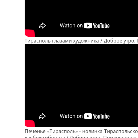
Тирасполь глазами художника / Доброе утро,
Печенье «Тирасполь» - новинка Тираспольско
хлебокомбината / Доброе утро, Приднестровь