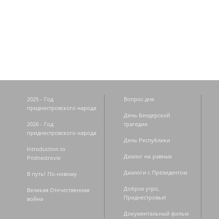
Страницы
2025 - Год
Вопрос дня
приднестровского народа
День Бендерской
2026 - Год
трагедии
приднестровского народа
День Республики
Introduction to
Диалог на равных
Pridnestrovie
Диалоги с Президентом
В путь! По-новому
Доброе утро,
Великая Отечественная
Приднестровье!
война
Документальный фильм