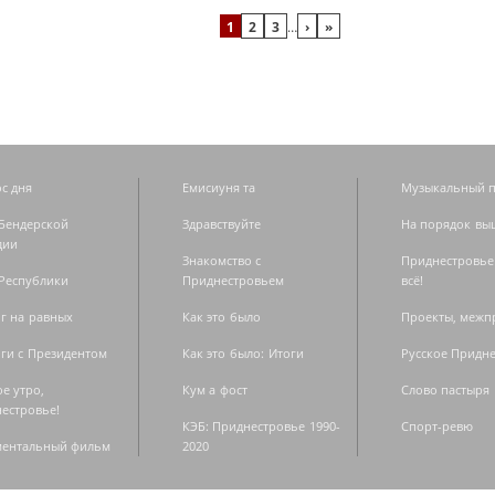
1
2
3
…
›
»
с дня
Емисиуня та
Музыкальный п
Бендерской
Здравствуйте
На порядок вы
дии
Знакомство с
Приднестровье
Республики
Приднестровьем
всё!
г на равных
Как это было
Проекты, меж
ги с Президентом
Как это было: Итоги
Русское Придн
е утро,
Кум а фост
Слово пастыря
естровье!
КЭБ: Приднестровье 1990-
Спорт-ревю
ментальный фильм
2020