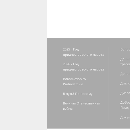
Страницы
2025 - Год
Вопро
приднестровского народа
День 
2026 - Год
траге
приднестровского народа
День 
Introduction to
Диало
Pridnestrovie
Диало
В путь! По-новому
Добро
Великая Отечественная
Придн
война
Доку