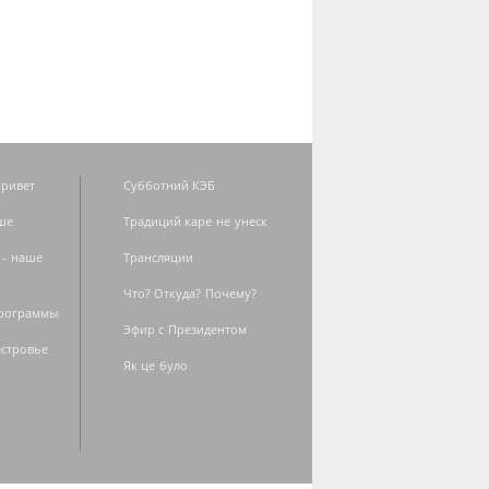
ривет
Субботний КЭБ
ше
Традиций каре не унеск
 - наше
Трансляции
Что? Откуда? Почему?
программы
Эфир с Президентом
естровье
Як це було