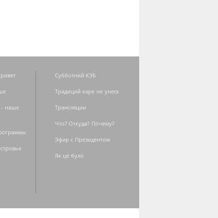
ривет
Субботний КЭБ
ше
Традиций каре не унеск
 - наше
Трансляции
Что? Откуда? Почему?
программы
Эфир с Президентом
естровье
Як це було