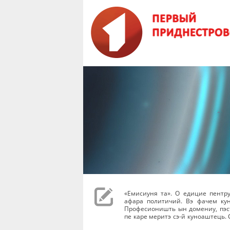
«Емисиуня та». О едицие пентр
афара политичий. Вэ фачем ку
Професионишть ын домениу, пэст
пе каре меритэ сэ-й куноаштець. 