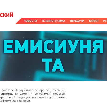
НОВОСТИ
ТЕЛЕПРОГРАММА
ПЕРЕДАЧИ
КАНАЛ
РУ
у фиекаре. О жумэтате де орэ де штирь ын
ноштинцэ ку оамений републичий ноастре.
рэторь ай традициилор, оамень де омение,
Сымбэта ла ора 10.00.