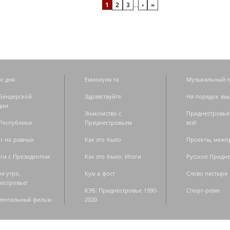
1
2
3
…
›
»
с дня
Емисиуня та
Музыкальный п
Бендерской
Здравствуйте
На порядок вы
дии
Знакомство с
Приднестровье
Республики
Приднестровьем
всё!
г на равных
Как это было
Проекты, меж
ги с Президентом
Как это было: Итоги
Русское Придн
е утро,
Кум а фост
Слово пастыря
естровье!
КЭБ: Приднестровье 1990-
Спорт-ревю
ментальный фильм
2020