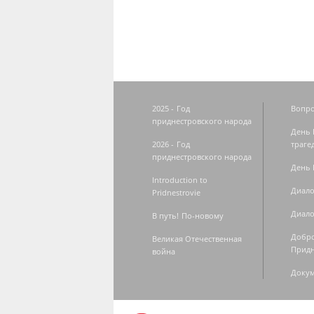
2025 - Год
Вопро
приднестровского народа
День 
2026 - Год
траге
приднестровского народа
День 
Introduction to
Диало
Pridnestrovie
Диало
В путь! По-новому
Добро
Великая Отечественная
Придн
война
Доку