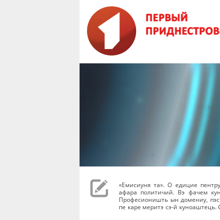
«Емисиуня та». О едицие пентр
афара политичий. Вэ фачем ку
Професионишть ын домениу, пэст
пе каре меритэ сэ-й куноаштець. 