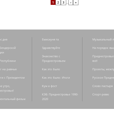
1
2
3
…
›
»
с дня
Емисиуня та
Музыкальный п
Бендерской
Здравствуйте
На порядок вы
дии
Знакомство с
Приднестровье
Республики
Приднестровьем
всё!
г на равных
Как это было
Проекты, меж
ги с Президентом
Как это было: Итоги
Русское Придн
е утро,
Кум а фост
Слово пастыря
естровье!
КЭБ: Приднестровье 1990-
Спорт-ревю
ментальный фильм
2020