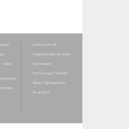
ривет
Субботний КЭБ
ше
Традиций каре не унеск
 - наше
Трансляции
Что? Откуда? Почему?
программы
Эфир с Президентом
естровье
Як це було