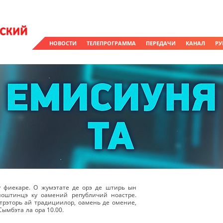
НОВОСТИ
ТЕЛЕПРОГРАММА
ПЕРЕДАЧИ
КАНАЛ
РУ
у фиекаре. О жумэтате де орэ де штирь ын
ноштинцэ ку оамений републичий ноастре.
рэторь ай традициилор, оамень де омение,
Сымбэта ла ора 10.00.