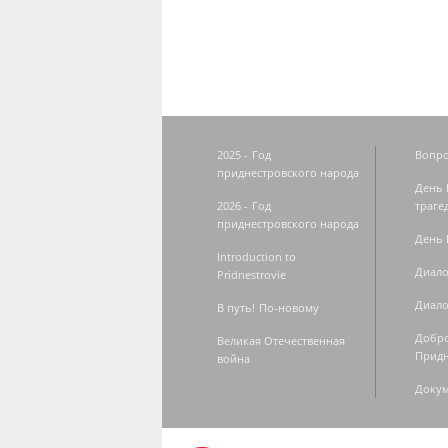
2025 - Год
Вопро
приднестровского народа
День 
2026 - Год
траге
приднестровского народа
День 
Introduction to
Диало
Pridnestrovie
Диало
В путь! По-новому
Добро
Великая Отечественная
Придн
война
Доку