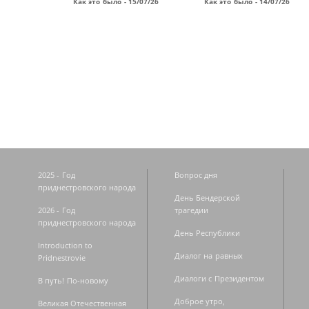
Как это было - 15/07/26
Как это было - 14/07/26
Страницы
2025 - Год
Вопрос дня
приднестровского народа
День Бендерской
2026 - Год
трагедии
приднестровского народа
День Республики
Introduction to
Диалог на равных
Pridnestrovie
Диалоги с Президентом
В путь! По-новому
Доброе утро,
Великая Отечественная