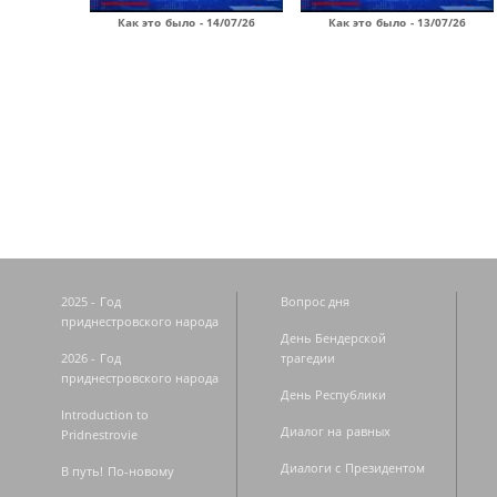
Как это было - 14/07/26
Как это было - 13/07/26
Страницы
2025 - Год
Вопрос дня
приднестровского народа
День Бендерской
2026 - Год
трагедии
приднестровского народа
День Республики
Introduction to
Диалог на равных
Pridnestrovie
Диалоги с Президентом
В путь! По-новому