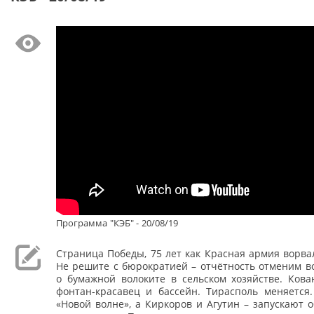
Программа "КЭБ" - 20/08/19
Страница Победы, 75 лет как Красная армия ворва
Не решите с бюрократией – отчётность отменим в
о бумажной волоките в сельском хозяйстве. Кова
фонтан-красавец и бассейн. Тирасполь меняется
«Новой волне», а Киркоров и Агутин – запускают 