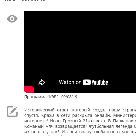
Программа "КЭБ" - 09/08/19
Исторический ответ, который создал нашу страну
спустя. Кража в сети раскрыта онлайн. Министерс
интернете! Иван Грозный 21-го века. В Парканах 
Кожаный мяч возвращается? Футбольная легенда С
из пепла у нас! И лови волну глобального масшт