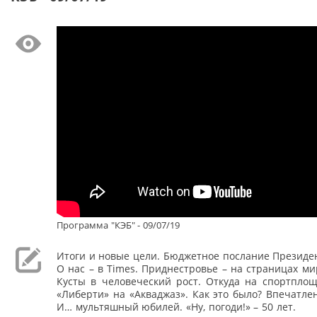
Программа "КЭБ" - 09/07/19
Итоги и новые цели. Бюджетное послание Президен
О нас – в Times. Приднестровье – на страницах ми
Кусты в человеческий рост. Откуда на спортплощ
«Либерти» на «Акваджаз». Как это было? Впечатле
И… мультяшный юбилей. «Ну, погоди!» – 50 лет.