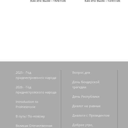
Как это было - 14/07/26
Как это было - 13/07/26
Страницы
2025 - Год
Вопрос дня
приднестровского народа
День Бендерской
2026 - Год
трагедии
приднестровского народа
День Республики
Introduction to
Диалог на равных
Pridnestrovie
Диалоги с Президентом
В путь! По-новому
Доброе утро,
Великая Отечественная