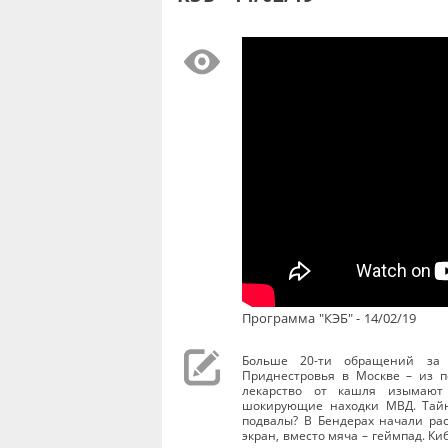
Программа "КЭБ" - 14/02/19
Больше 20-ти обращений за 
Приднестровья в Москве – из п
лекарство от кашля изымают 
шокирующие находки МВД. Тайн
подвалы? В Бендерах начали рас
экран, вместо мяча – геймпад. Ки