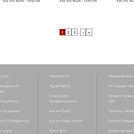
Как это было - 14/07/26
Как это было - 13/07/26
Как это бы
1
2
3
…
›
»
с дня
Емисиуня та
Музыкальный п
Бендерской
Здравствуйте
На порядок вы
дии
Знакомство с
Приднестровье
Республики
Приднестровьем
всё!
г на равных
Как это было
Проекты, меж
ги с Президентом
Как это было: Итоги
Русское Придн
е утро,
Кум а фост
Слово пастыря