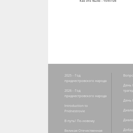
Как это было - 15/07/26
Страницы
2025 - Год
Вопро
приднестровского народа
День 
2026 - Год
траге
приднестровского народа
День 
Introduction to
Диало
Pridnestrovie
Диало
В путь! По-новому
Добро
Великая Отечественная