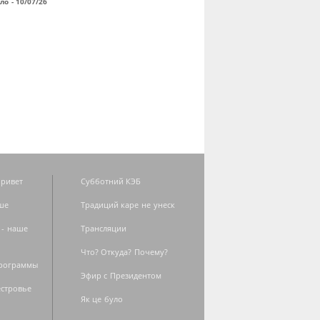
ло - 10/07/26
ривет
Субботний КЭБ
ше
Традиций каре не унеск
 - наше
Трансляции
Что? Откуда? Почему?
программы
Эфир с Президентом
естровье
Як це було