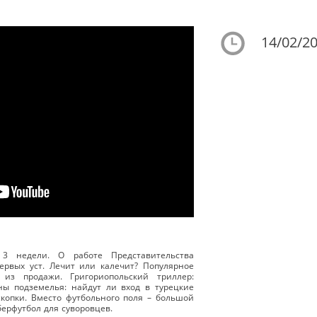
14/02/20
3 недели. О работе Представительства
ервых уст. Лечит или калечит? Популярное
из продажи. Григориопольский триллер:
ы подземелья: найдут ли вход в турецкие
копки. Вместо футбольного поля – большой
берфутбол для суворовцев.