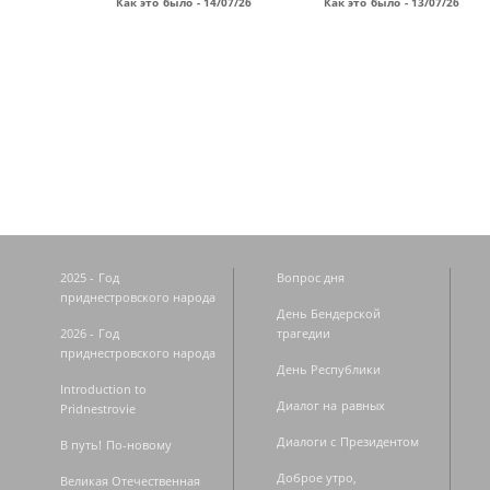
Как это было - 14/07/26
Как это было - 13/07/26
Страницы
2025 - Год
Вопрос дня
приднестровского народа
День Бендерской
2026 - Год
трагедии
приднестровского народа
День Республики
Introduction to
Диалог на равных
Pridnestrovie
Диалоги с Президентом
В путь! По-новому
Доброе утро,
Великая Отечественная