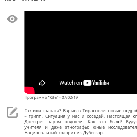
Программа "КЭБ" - 07/02/19
Газ или граната? Взрыв в Тирасполе: новые подро
– грипп. Ситуация у нас и соседей. Настоящая с
Днестре: паром подняли. Как это было? Буду
учителя и даже этнографы: юные исследовате
Национальный колорит из Дубоссар.