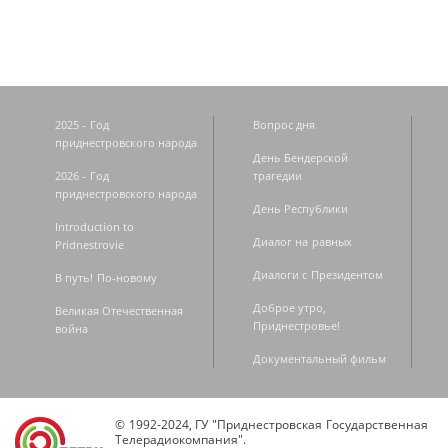
2025 - Год
Вопрос дня
приднестровского народа
День Бендерской
2026 - Год
трагедии
приднестровского народа
День Республики
Introduction to
Диалог на равных
Pridnestrovie
Диалоги с Президентом
В путь! По-новому
Доброе утро,
Великая Отечественная
Приднестровье!
война
Документальный фильм
© 1992-2024, ГУ "Приднестровская Государственная
Телерадиокомпания".