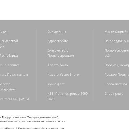
с дня
Емисиуня та
Музыкальный п
Бендерской
Здравствуйте
На порядок вы
дии
Знакомство с
Приднестровье
Республики
Приднестровьем
всё!
г на равных
Как это было
Проекты, меж
ги с Президентом
Как это было: Итоги
Русское Придн
е утро,
Кум а фост
Слово пастыря
естровье!
КЭБ: Приднестровье 1990-
Спорт-ревю
ментальный фильм
2020
ая Государственная Телерадиокомпания".
зовании материалов сайта активная ссылка
та «Первый Приднестровский» доступны по