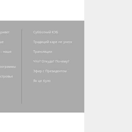
ривет
Субботний КЭБ
ше
Традиций каре не унеск
 - наше
Трансляции
Что? Откуда? Почему?
программы
Эфир с Президентом
естровье
Як це було