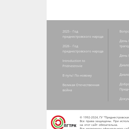
2025 - Год
Вопро
приднестровского народа
День 
2026 - Год
траге
приднестровского народа
День 
Introduction to
Диало
Pridnestrovie
Диало
В путь! По-новому
Добро
Великая Отечественная
Придн
война
Доку
© 1992-2024, ГУ "Приднестровск
Все права защищены. При исполь
на этот сайт обязательна.
Все материалы официального сай