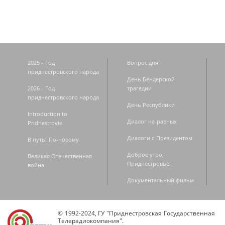
2025 - Год
Вопрос дня
приднестровского народа
День Бендерской
2026 - Год
трагедии
приднестровского народа
День Республики
Introduction to
Диалог на равных
Pridnestrovie
Диалоги с Президентом
В путь! По-новому
Доброе утро,
Великая Отечественная
Приднестровье!
война
Документальный фильм
© 1992-2024, ГУ "Приднестровская Государственная
Телерадиокомпания".