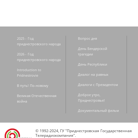
2025 - Год
Вопрос дня
приднестровского народа
День Бендерской
2026 - Год
трагедии
приднестровского народа
День Республики
Introduction to
Диалог на равных
Pridnestrovie
Диалоги с Президентом
В путь! По-новому
Доброе утро,
Великая Отечественная
Приднестровье!
война
Документальный фильм
© 1992-2024, ГУ "Приднестровская Государственная
Телерадиокомпания".