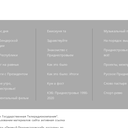
с дня
Емисиуня та
Музыкальный п
Бендерской
Здравствуйте
На порядок вы
дии
Знакомство с
Приднестровье
Республики
Приднестровьем
всё!
г на равных
Как это было
Проекты, меж
ги с Президентом
Как это было: Итоги
Русское Придн
е утро,
Кум а фост
Слово пастыря
естровье!
КЭБ: Приднестровье 1990-
Спорт-ревю
ментальный фильм
2020
ая Государственная Телерадиокомпания".
зовании материалов сайта активная ссылка
та «Первый Приднестровский» доступны по