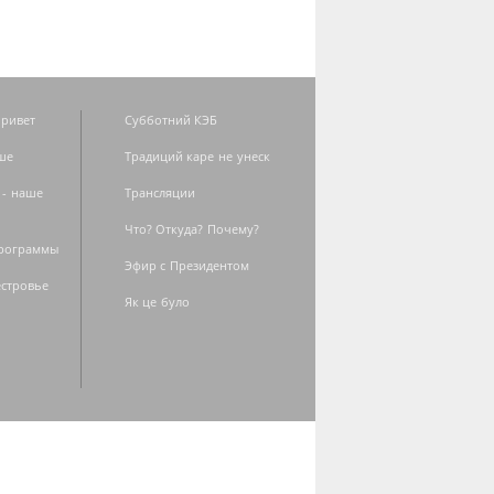
ривет
Субботний КЭБ
ше
Традиций каре не унеск
 - наше
Трансляции
Что? Откуда? Почему?
программы
Эфир с Президентом
естровье
Як це було