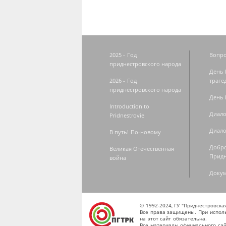
2025 - Год
Вопро
приднестровского народа
День 
2026 - Год
траге
приднестровского народа
День 
Introduction to
Диало
Pridnestrovie
Диало
В путь! По-новому
Добро
Великая Отечественная
Придн
война
Доку
© 1992-2024, ГУ "Приднестровск
Все права защищены. При исполь
на этот сайт обязательна.
Все материалы официального сай