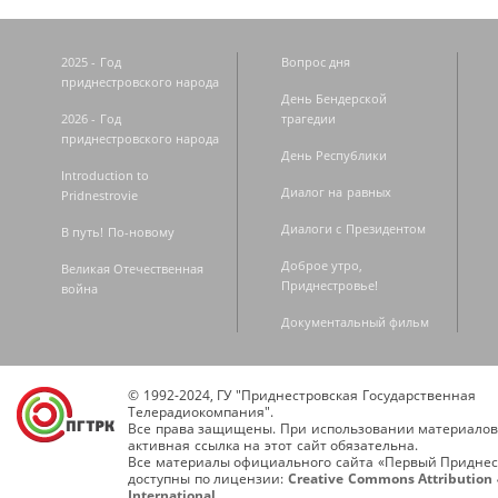
2025 - Год
Вопрос дня
приднестровского народа
День Бендерской
2026 - Год
трагедии
приднестровского народа
День Республики
Introduction to
Диалог на равных
Pridnestrovie
Диалоги с Президентом
В путь! По-новому
Доброе утро,
Великая Отечественная
Приднестровье!
война
Документальный фильм
© 1992-2024, ГУ "Приднестровская Государственная
Телерадиокомпания".
Все права защищены. При использовании материалов
активная ссылка на этот сайт обязательна.
Все материалы официального сайта «Первый Приднес
доступны по лицензии:
Creative Commons Attribution 
International