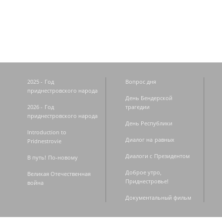
Страницы
2025 - Год
Вопрос дня
приднестровского народа
День Бендерской
2026 - Год
трагедии
приднестровского народа
День Республики
Introduction to
Диалог на равных
Pridnestrovie
Диалоги с Президентом
В путь! По-новому
Доброе утро,
Великая Отечественная
Приднестровье!
война
Документальный фильм