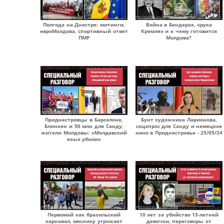
Полгода на Днестре: митинги,
Война в Бендерах, «рука
евроМолдова, спортивный ответ
Кремля» и к чему готовится
ПМР
Молдова?
Приднестровцы в Барселоне,
Бунт художника Ларионова,
Блинкен и 50 млн для Санду,
соцопрос для Санду и немецкое
жители Молдовы: «Молдавский
кино в Приднестровье - 25/05/24
язык убили»
Первомай как бразильский
10 лет за убийство 15-летней
карнавал, мяснику угрожает
девочки, переговоры от