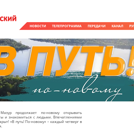
НОВОСТИ
ТЕЛЕПРОГРАММА
ПЕРЕДАЧИ
КАНАЛ
РУ
Мазур продолжает по-новому открывать
ты и знакомиться с людьми. Впечатлениями
крыт! «В путь! По-новому» – каждый четверг в
м.