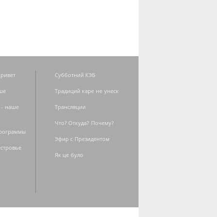
ривет
Субботний КЭБ
ше
Традиций каре не унеск
 - наше
Трансляции
Что? Откуда? Почему?
программы
Эфир с Президентом
естровье
Як це було