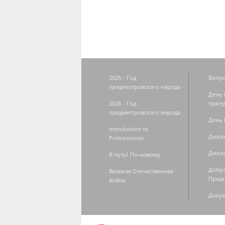
2025 - Год
Вопро
приднестровского народа
День 
2026 - Год
траге
приднестровского народа
День 
Introduction to
Диало
Pridnestrovie
Диало
В путь! По-новому
Добро
Великая Отечественная
Придн
война
Доку