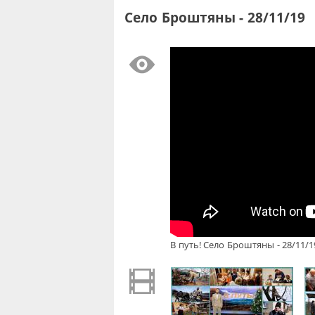
Село Броштяны - 28/11/19
В путь! Село Броштяны - 28/11/1