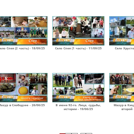
ело Спея (2 часть) - 18/09/25
Село Спея (1 часть) - 11/09/25
Село Хрусто
азур в Слободзее - 26/06/25
В июне 92-го. Лица, судьбы,
Мазур в Киц
истории - 19/06/25
второй 