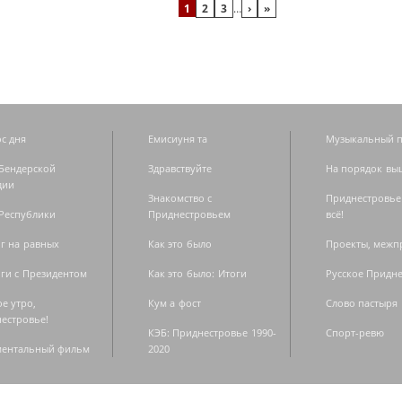
1
2
3
…
›
»
с дня
Емисиуня та
Музыкальный п
Бендерской
Здравствуйте
На порядок вы
дии
Знакомство с
Приднестровье
Республики
Приднестровьем
всё!
г на равных
Как это было
Проекты, меж
ги с Президентом
Как это было: Итоги
Русское Придн
е утро,
Кум а фост
Слово пастыря
естровье!
КЭБ: Приднестровье 1990-
Спорт-ревю
ментальный фильм
2020