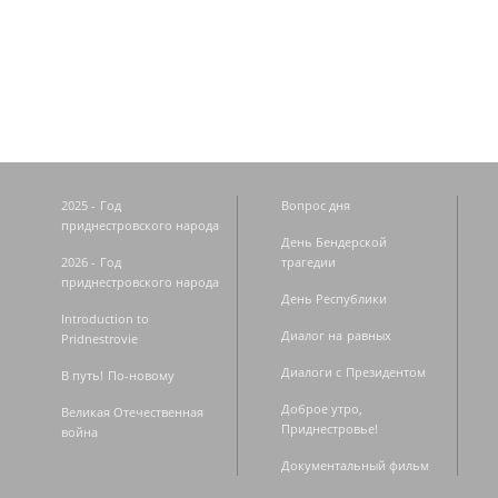
Страницы
2025 - Год
Вопрос дня
приднестровского народа
День Бендерской
2026 - Год
трагедии
приднестровского народа
День Республики
Introduction to
Диалог на равных
Pridnestrovie
Диалоги с Президентом
В путь! По-новому
Доброе утро,
Великая Отечественная
Приднестровье!
война
Документальный фильм