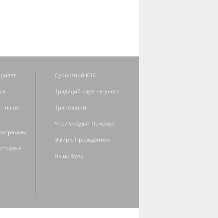
ривет
Субботний КЭБ
ше
Традиций каре не унеск
 - наше
Трансляции
Что? Откуда? Почему?
программы
Эфир с Президентом
естровье
Як це було