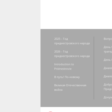
2025 - Год
Вопро
приднестровского народа
День 
2026 - Год
траге
приднестровского народа
День 
Introduction to
Диало
Pridnestrovie
Диало
В путь! По-новому
Добро
Великая Отечественная
Придн
война
Доку