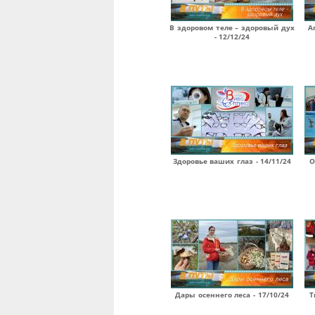
В здоровом теле – здоровый дух
А
- 12/12/24
Здоровье ваших глаз - 14/11/24
О
Дары осеннего леса - 17/10/24
Т