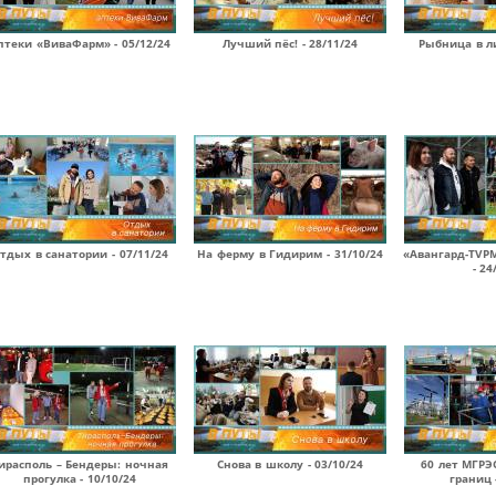
птеки «ВиваФарм» - 05/12/24
Лучший пёс! - 28/11/24
Рыбница в ли
тдых в санатории - 07/11/24
На ферму в Гидирим - 31/10/24
«Авангард-TVPM
- 24
ирасполь – Бендеры: ночная
Снова в школу - 03/10/24
60 лет МГРЭ
прогулка - 10/10/24
границ 