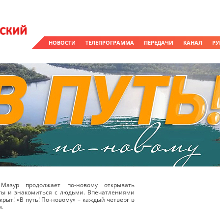
НОВОСТИ
ТЕЛЕПРОГРАММА
ПЕРЕДАЧИ
КАНАЛ
РУ
Мазур продолжает по-новому открывать
ты и знакомиться с людьми. Впечатлениями
крыт! «В путь! По-новому» – каждый четверг в
м.