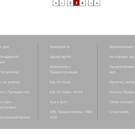
«
‹
…
2
3
4
…
›
»
с дня
Емисиуня та
Музыкальный п
Бендерской
Здравствуйте
На порядок вы
дии
Знакомство с
Приднестровье
Республики
Приднестровьем
всё!
г на равных
Как это было
Проекты, меж
ги с Президентом
Как это было: Итоги
Русское Придн
е утро,
Кум а фост
Слово пастыря
естровье!
КЭБ: Приднестровье 1990-
Спорт-ревю
ментальный фильм
2020