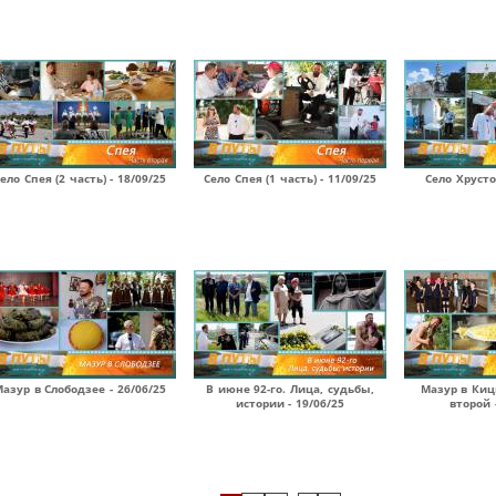
ело Спея (2 часть) - 18/09/25
Село Спея (1 часть) - 11/09/25
Село Хрусто
азур в Слободзее - 26/06/25
В июне 92-го. Лица, судьбы,
Мазур в Киц
истории - 19/06/25
второй 