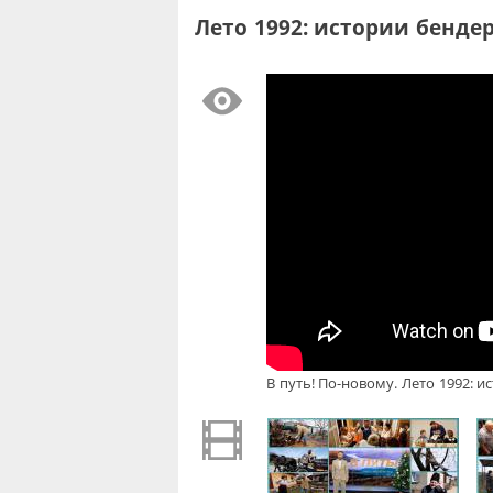
Лето 1992: истории бендер
В путь! По-новому. Лето 1992: 