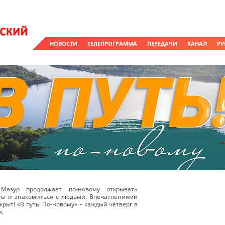
НОВОСТИ
ТЕЛЕПРОГРАММА
ПЕРЕДАЧИ
КАНАЛ
РУ
Мазур продолжает по-новому открывать
ты и знакомиться с людьми. Впечатлениями
крыт! «В путь! По-новому» – каждый четверг в
м.