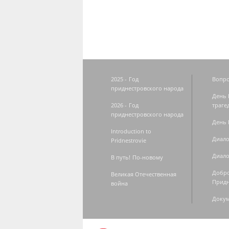
2025 - Год
Вопро
приднестровского народа
День 
2026 - Год
траге
приднестровского народа
День 
Introduction to
Диало
Pridnestrovie
Диало
В путь! По-новому
Добро
Великая Отечественная
Придн
война
Доку