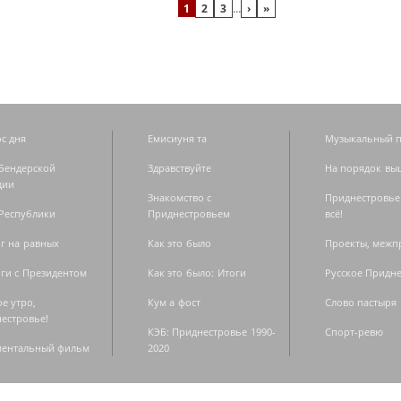
1
2
3
…
›
»
с дня
Емисиуня та
Музыкальный п
Бендерской
Здравствуйте
На порядок вы
дии
Знакомство с
Приднестровье
Республики
Приднестровьем
всё!
г на равных
Как это было
Проекты, меж
ги с Президентом
Как это было: Итоги
Русское Придн
е утро,
Кум а фост
Слово пастыря
естровье!
КЭБ: Приднестровье 1990-
Спорт-ревю
ментальный фильм
2020