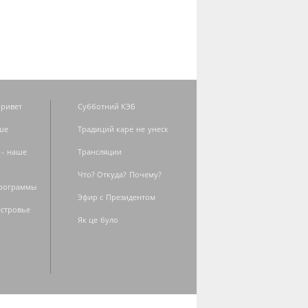
ривет
Субботний КЭБ
ше
Традиций каре не унеск
 - наше
Трансляции
Что? Откуда? Почему?
программы
Эфир с Президентом
естровье
Як це було