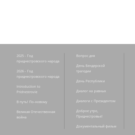
Страницы
2025 - Год
Вопрос дня
приднестровского народа
День Бендерской
2026 - Год
трагедии
приднестровского народа
День Республики
Introduction to
Диалог на равных
Pridnestrovie
Диалоги с Президентом
В путь! По-новому
Доброе утро,
Великая Отечественная
Приднестровье!
война
Документальный фильм