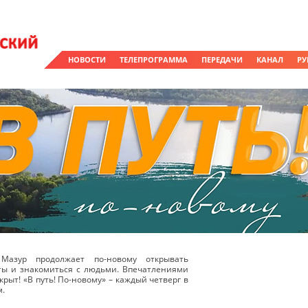
НОВОСТИ
ТЕЛЕПРОГРАММА
ПЕРЕДАЧИ
КАНАЛ
РУ
Мазур продолжает по-новому открывать
ты и знакомиться с людьми. Впечатлениями
крыт! «В путь! По-новому» – каждый четверг в
м.