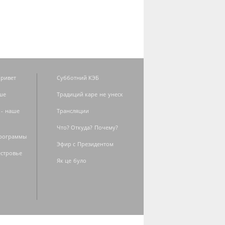
ривет
Субботний КЭБ
ше
Традиций каре не унеск
 - наше
Трансляции
Что? Откуда? Почему?
программы
Эфир с Президентом
естровье
Як це було