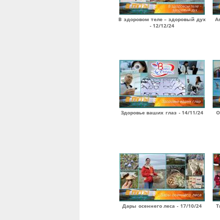
В здоровом теле – здоровый дух
А
- 12/12/24
Здоровье ваших глаз - 14/11/24
О
Дары осеннего леса - 17/10/24
Т