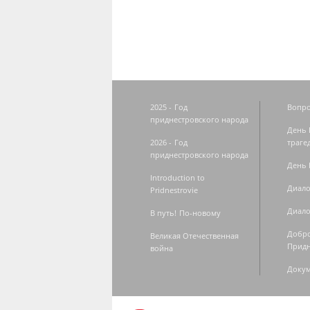
2025 - Год
Вопро
приднестровского народа
День 
2026 - Год
траге
приднестровского народа
День 
Introduction to
Диало
Pridnestrovie
Диало
В путь! По-новому
Добро
Великая Отечественная
Придн
война
Доку