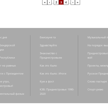
«
‹
…
2
3
4
…
›
»
с дня
Емисиуня та
Музыкальный п
Бендерской
Здравствуйте
На порядок вы
дии
Знакомство с
Приднестровье
Республики
Приднестровьем
всё!
г на равных
Как это было
Проекты, меж
ги с Президентом
Как это было: Итоги
Русское Придн
е утро,
Кум а фост
Слово пастыря
естровье!
КЭБ: Приднестровье 1990-
Спорт-ревю
ментальный фильм
2020