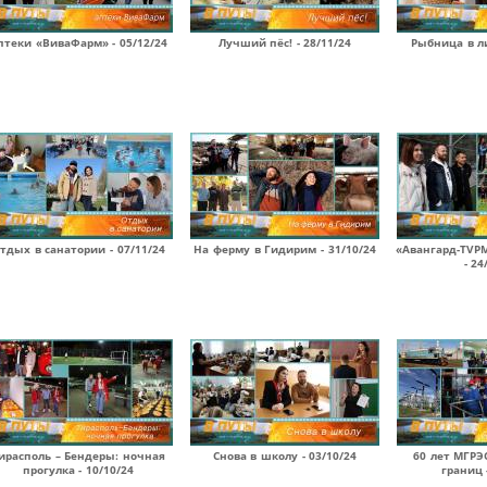
птеки «ВиваФарм» - 05/12/24
Лучший пёс! - 28/11/24
Рыбница в ли
тдых в санатории - 07/11/24
На ферму в Гидирим - 31/10/24
«Авангард-TVPM
- 24
ирасполь – Бендеры: ночная
Снова в школу - 03/10/24
60 лет МГРЭ
прогулка - 10/10/24
границ 