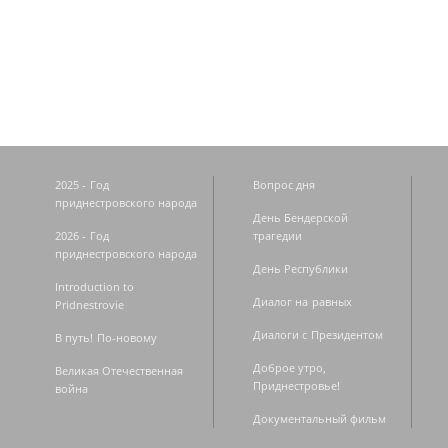
Страницы
2025 - Год
Вопрос дня
приднестровского народа
День Бендерской
2026 - Год
трагедии
приднестровского народа
День Республики
Introduction to
Диалог на равных
Pridnestrovie
Диалоги с Президентом
В путь! По-новому
Доброе утро,
Великая Отечественная
Приднестровье!
война
Документальный фильм