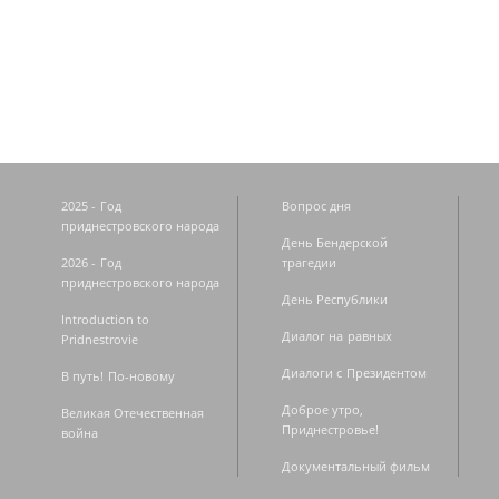
Страницы
2025 - Год
Вопрос дня
приднестровского народа
День Бендерской
2026 - Год
трагедии
приднестровского народа
День Республики
Introduction to
Диалог на равных
Pridnestrovie
Диалоги с Президентом
В путь! По-новому
Доброе утро,
Великая Отечественная
Приднестровье!
война
Документальный фильм