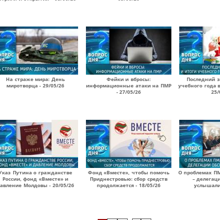
На страже мира: День
Фейки и вбросы:
Последний з
миротворца - 29/05/26
информационные атаки на ПМР
учебного года 
- 27/05/26
25/
Указ Путина о гражданстве
Фонд «Вместе», чтобы помочь
О проблемах П
России, фонд «Вместе» и
Приднестровью: сбор средств
– делегац
авление Молдовы - 20/05/26
продолжается - 18/05/26
услышали?