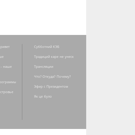
ривет
Субботний КЭБ
ше
Традиций каре не унеск
 - наше
Трансляции
Что? Откуда? Почему?
программы
Эфир с Президентом
естровье
Як це було