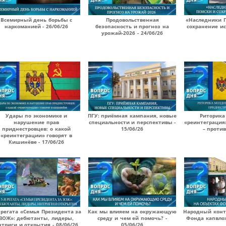
Всемирный день борьбы с
Продовольственная
«Наследники П
наркоманией - 26/06/26
безопасность и прогноз на
сохранение ис
урожай-2026 - 24/06/26
Удары по экономике и
ПГУ: приёмная кампания, новые
Риторика
нарушение прав
специальности и перспективы -
«реинтеграция
приднестровцев: о какой
15/06/26
– против
«реинтеграции» говорят в
Кишинёве - 17/06/26
 регата «Семья Президента за
Как мы влияем на окружающую
Народный конт
ЗОЖ»: дебютанты, лидеры,
среду и чем ей помочь? -
Фонда капвлож
нтриги и открытия - 08/06/26
05/06/26