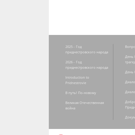
2025 - Год
Вопро
приднестровского народа
День 
2026 - Год
траге
приднестровского народа
День 
Introduction to
Диало
Pridnestrovie
Диало
В путь! По-новому
Добро
Великая Отечественная
Придн
война
Доку