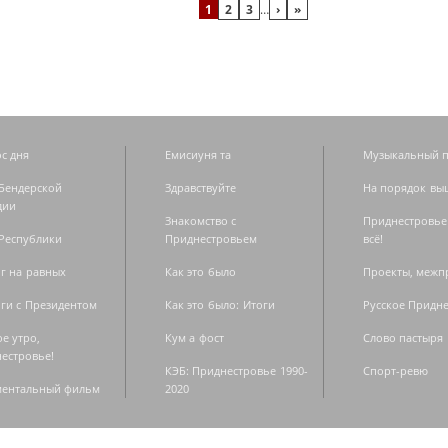
1
2
3
…
›
»
с дня
Емисиуня та
Музыкальный п
Бендерской
Здравствуйте
На порядок вы
дии
Знакомство с
Приднестровье
Республики
Приднестровьем
всё!
г на равных
Как это было
Проекты, меж
ги с Президентом
Как это было: Итоги
Русское Придн
е утро,
Кум а фост
Слово пастыря
естровье!
КЭБ: Приднестровье 1990-
Спорт-ревю
ментальный фильм
2020