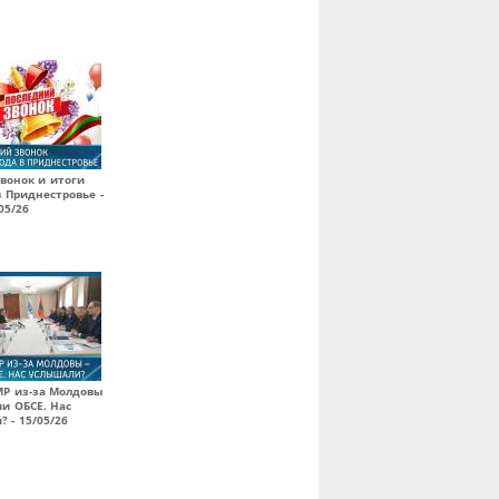
вонок и итоги
в Приднестровье -
05/26
МР из-за Молдовы
ии ОБСЕ. Нас
 - 15/05/26