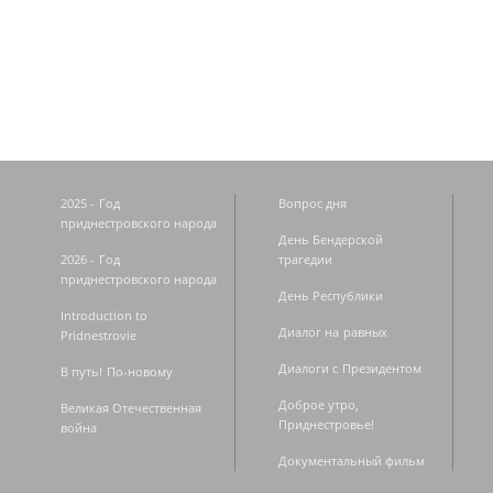
Страницы
2025 - Год
Вопрос дня
приднестровского народа
День Бендерской
2026 - Год
трагедии
приднестровского народа
День Республики
Introduction to
Диалог на равных
Pridnestrovie
Диалоги с Президентом
В путь! По-новому
Доброе утро,
Великая Отечественная
Приднестровье!
война
Документальный фильм