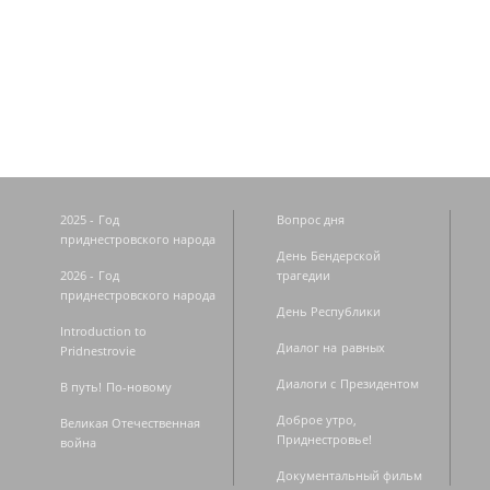
Страницы
2025 - Год
Вопрос дня
приднестровского народа
День Бендерской
2026 - Год
трагедии
приднестровского народа
День Республики
Introduction to
Диалог на равных
Pridnestrovie
Диалоги с Президентом
В путь! По-новому
Доброе утро,
Великая Отечественная
Приднестровье!
война
Документальный фильм