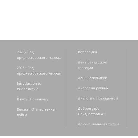
Страницы
2025 - Год
Вопрос дня
приднестровского народа
День Бендерской
2026 - Год
трагедии
приднестровского народа
День Республики
Introduction to
Диалог на равных
Pridnestrovie
Диалоги с Президентом
В путь! По-новому
Доброе утро,
Великая Отечественная
Приднестровье!
война
Документальный фильм