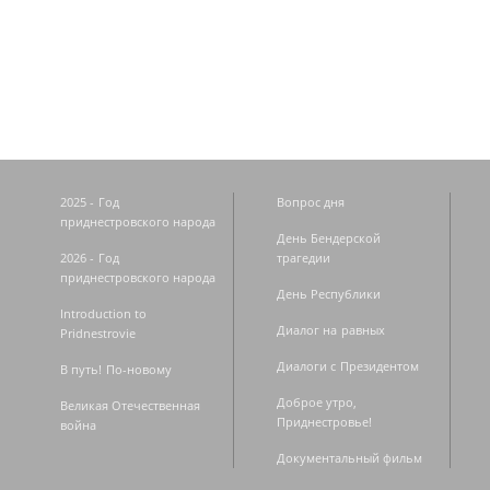
Страницы
2025 - Год
Вопрос дня
приднестровского народа
День Бендерской
2026 - Год
трагедии
приднестровского народа
День Республики
Introduction to
Диалог на равных
Pridnestrovie
Диалоги с Президентом
В путь! По-новому
Доброе утро,
Великая Отечественная
Приднестровье!
война
Документальный фильм