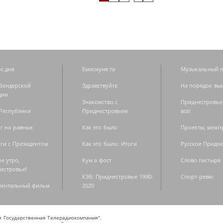
с дня
Емисиуня та
Музыкальный п
Бендерской
Здравствуйте
На порядок вы
дии
Знакомство с
Приднестровье
Республики
Приднестровьем
всё!
г на равных
Как это было
Проекты, меж
ги с Президентом
Как это было: Итоги
Русское Придн
е утро,
Кум а фост
Слово пастыря
естровье!
КЭБ: Приднестровье 1990-
Спорт-ревю
ментальный фильм
2020
ая Государственная Телерадиокомпания".