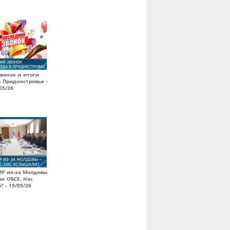
вонок и итоги
в Приднестровье -
05/26
МР из-за Молдовы
ии ОБСЕ. Нас
 - 15/05/26