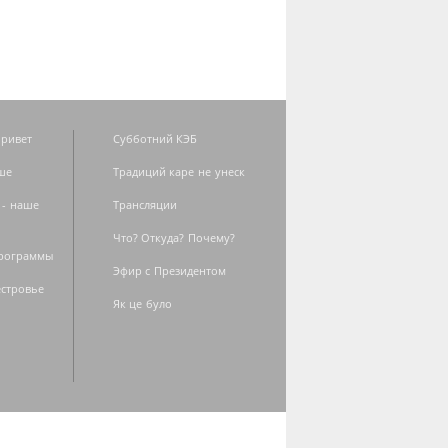
ривет
Субботний КЭБ
ше
Традиций каре не унеск
 - наше
Трансляции
Что? Откуда? Почему?
программы
Эфир с Президентом
естровье
Як це було