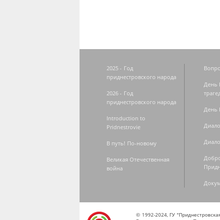
2025 - Год
Вопро
приднестровского народа
День 
2026 - Год
траге
приднестровского народа
День 
Introduction to
Диало
Pridnestrovie
Диало
В путь! По-новому
Добро
Великая Отечественная
Придн
война
Доку
© 1992-2024, ГУ "Приднестровск