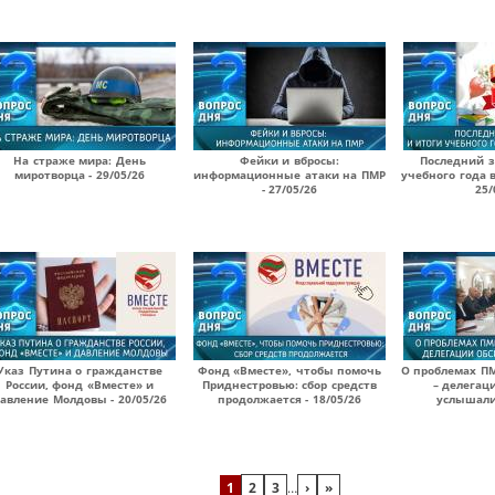
На страже мира: День
Фейки и вбросы:
Последний з
миротворца - 29/05/26
информационные атаки на ПМР
учебного года 
- 27/05/26
25/
Указ Путина о гражданстве
Фонд «Вместе», чтобы помочь
О проблемах П
России, фонд «Вместе» и
Приднестровью: сбор средств
– делегац
авление Молдовы - 20/05/26
продолжается - 18/05/26
услышали?
1
2
3
…
›
»