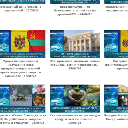
Всемирный день борьбы с
Продовольственная
«Наследники П
наркоманией - 26/06/26
безопасность и прогноз на
сохранение ис
урожай-2026 - 24/06/26
Удары по экономике и
ПГУ: приёмная кампания, новые
Риторика
нарушение прав
специальности и перспективы -
«реинтеграция
приднестровцев: о какой
15/06/26
– против
«реинтеграции» говорят в
Кишинёве - 17/06/26
 регата «Семья Президента за
Как мы влияем на окружающую
Народный конт
ЗОЖ»: дебютанты, лидеры,
среду и чем ей помочь? -
Фонда капвлож
нтриги и открытия - 08/06/26
05/06/26