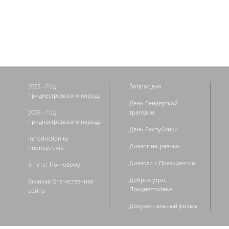
Страницы
2025 - Год
Вопрос дня
приднестровского народа
День Бендерской
2026 - Год
трагедии
приднестровского народа
День Республики
Introduction to
Диалог на равных
Pridnestrovie
Диалоги с Президентом
В путь! По-новому
Доброе утро,
Великая Отечественная
Приднестровье!
война
Документальный фильм