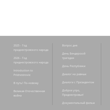
Страницы
2025 - Год
Вопрос дня
приднестровского народа
День Бендерской
2026 - Год
трагедии
приднестровского народа
День Республики
Introduction to
Диалог на равных
Pridnestrovie
Диалоги с Президентом
В путь! По-новому
Доброе утро,
Великая Отечественная
Приднестровье!
война
Документальный фильм