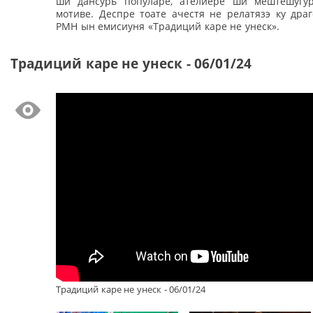
ши дансурь популаре, ателиере ши мештешугу
мотиве. Деспре тоате ачестя не релатязэ ку дра
РМН ын емисиуня «Традиций каре не унеск».
Традиций каре не унеск - 06/01/24
Традиций каре не унеск - 06/01/24