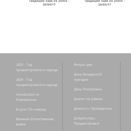
Традиций каре не унеск -
Традиций каре не унеск -
30/04/17
26/03/17
Страницы
2025 - Год
Вопрос дня
приднестровского народа
День Бендерской
2026 - Год
трагедии
приднестровского народа
День Республики
Introduction to
Диалог на равных
Pridnestrovie
Диалоги с Президентом
В путь! По-новому
Доброе утро,
Великая Отечественная
Приднестровье!
война