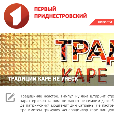
НОВОСТИ
Традицииле ноастре. Тимпул ну ле-а штирбит стр
карактеризязэ ка ням, не фак сэ не симцим деос
де патримониул моштенит дин бэтрынь. Ле пэстрэ
трансмитем грижулиу женерациилор каре вин дуп