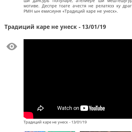
ши дансурь популаре, ателиере ши мештешугу
мотиве. Деспре тоате ачестя не релатязэ ку дра
РМН ын емисиуня «Традиций каре не унеск».
Традиций каре не унеск - 13/01/19
Традиций каре не унеск - 13/01/19