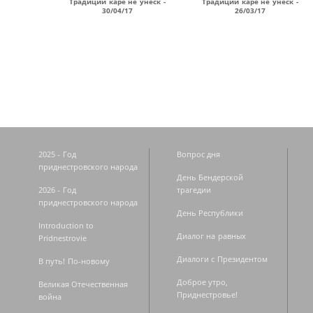
Традиций каре не унеск -
Традиций каре не унеск -
30/04/17
26/03/17
Страницы
2025 - Год
Вопрос дня
приднестровского народа
День Бендерской
2026 - Год
трагедии
приднестровского народа
День Республики
Introduction to
Диалог на равных
Pridnestrovie
Диалоги с Президентом
В путь! По-новому
Доброе утро,
Великая Отечественная
Приднестровье!
война