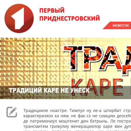
НОВОСТИ
Традицииле ноастре. Тимпул ну ле-а штирбит стр
карактеризязэ ка ням, не фак сэ не симцим деос
де патримониул моштенит дин бэтрынь. Ле пэстрэ
трансмитем грижулиу женерациилор каре вин дуп