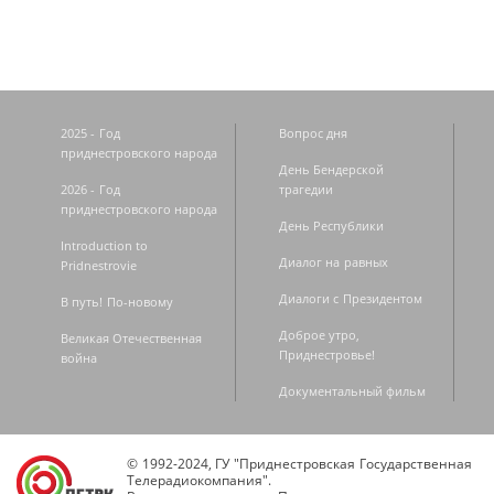
2025 - Год
Вопрос дня
приднестровского народа
День Бендерской
2026 - Год
трагедии
приднестровского народа
День Республики
Introduction to
Диалог на равных
Pridnestrovie
Диалоги с Президентом
В путь! По-новому
Доброе утро,
Великая Отечественная
Приднестровье!
война
Документальный фильм
© 1992-2024, ГУ "Приднестровская Государственная
Телерадиокомпания".