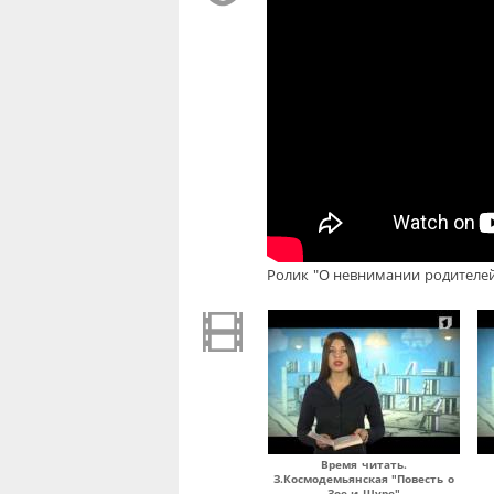
Ролик "О невнимании родителей
Время читать.
З.Космодемьянская "Повесть о
Зое и Шуре"