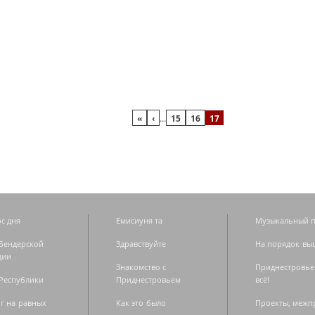
«
‹
…
15
16
17
с дня
Емисиуня та
Музыкальный п
Бендерской
Здравствуйте
На порядок вы
дии
Знакомство с
Приднестровье
Республики
Приднестровьем
всё!
г на равных
Как это было
Проекты, меж