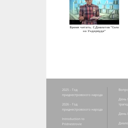
Время читать. С.Довлатов "Соло
на Ундервуде"
Страницы
2025 - Год
Вопро
приднестровского народа
День 
2026 - Год
траге
приднестровского народа
День 
Introduction to
Диало
Pridnestrovie