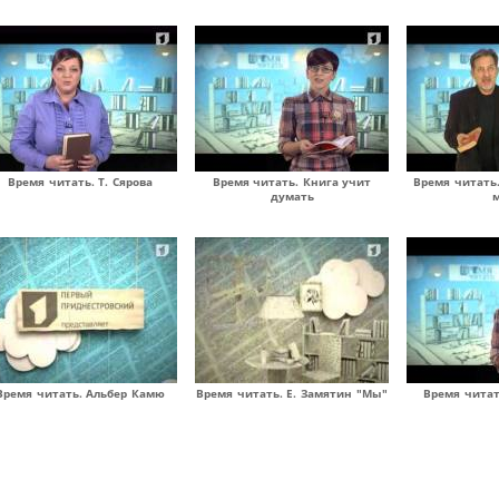
Время читать. Т. Сярова
Время читать. Книга учит
Время читать.
думать
Время читать. Альбер Камю
Время читать. Е. Замятин "Мы"
Время читат