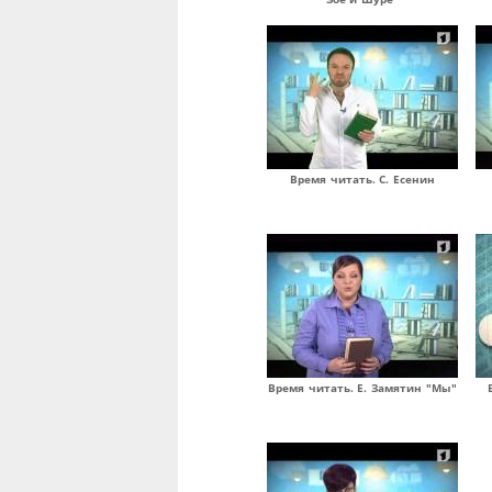
Время читать. С. Есенин
Время читать. Е. Замятин "Мы"