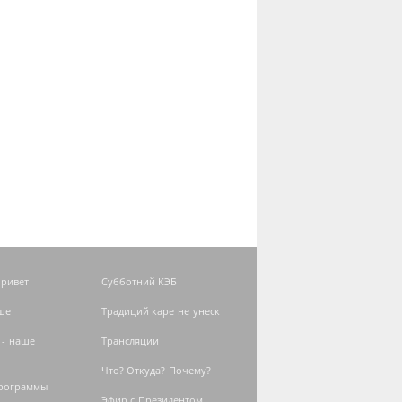
ривет
Субботний КЭБ
ше
Традиций каре не унеск
 - наше
Трансляции
Что? Откуда? Почему?
программы
Эфир с Президентом