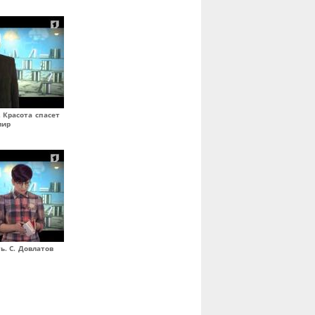
 Красота спасет
мир
ь. С. Довлатов