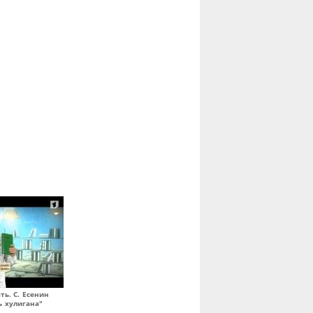
ть. С. Есенин
ь хулигана"