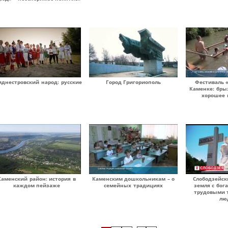
иднестровский народ: русские
Город Григориополь
Фестиваль 
Каменке: бры
хорошее 
Каменский район: история в
Каменским дошкольникам – о
Слободзейск
каждом пейзаже
семейных традициях
земля с бог
трудовыми 
лю