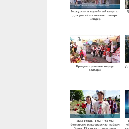
Экскурсия в музейный квартал
Д
для детей из летнего лагеря
Бендер
Приднестровский народ:
До
болгары
«Мы горды тем, что мы
болгары»: видеорассказ набрал
«
более 13 тысяч просмотров
на