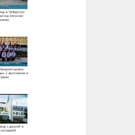
вод в Чобручах:
вечер Евгения
амова
Приднестровья
ды с фестиваля в
гарии
ород с душой и
 историей