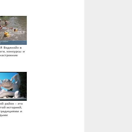
«Я Водяной» в
зги, конкурсы и
настроение
ий район – это
атой историей,
традициями и
дьми