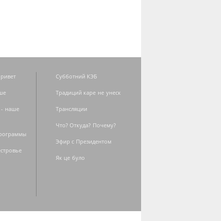
ривет
Субботний КЭБ
ше
Традиций каре не унеск
 - наше
Трансляции
Что? Откуда? Почему?
программы
Эфир с Президентом
естровье
Як це було