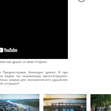
ни нас душат со всех сторон»
 Приднестровье. Блокирует диалог. И при
м людям так называемую «реингеграцию».
 лишь ширма для экономического удушения.
ой ситуации?