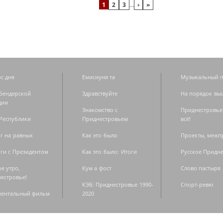
1
2
3
…
›
»
с дня
Емисиуня та
Музыкальный п
Бендерской
Здравствуйте
На порядок вы
дии
Знакомство с
Приднестровье
Республики
Приднестровьем
всё!
г на равных
Как это было
Проекты, меж
ги с Президентом
Как это было: Итоги
Русское Придн
е утро,
Кум а фост
Слово пастыря
естровье!
КЭБ: Приднестровье 1990-
Спорт-ревю
ментальный фильм
2020