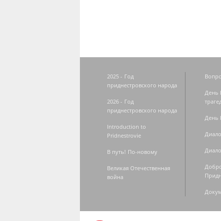
2025 - Год
Вопро
приднестровского народа
День 
2026 - Год
траге
приднестровского народа
День 
Introduction to
Диало
Pridnestrovie
Диало
В путь! По-новому
Добро
Великая Отечественная
Придн
война
Доку