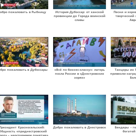
обро пожаловать в Рыбницу
История Дубоссар: от ханской
Песни и хоро
провинции до Города воинской
творческий 
славы
Авр
бро пожаловать в Дубоссары
«Всё по бизнес-классу»: лагерь
Танцоры из 
посла России в «Днестровских
привезли награ
зорях»
Бол
Президент Красносельский:
Добро пожаловать в Днестровск
Бендеры – г
Общность «приднестровский
богатой
род» – неоспоримое понятие»