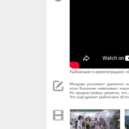
Рыбничане о «реинтеграции»: «О
Молдова усиливает давление на
этом Кишинев навязывает наши
Но приднестровцы уверены, это
Что ещё думают рыбничане об эт