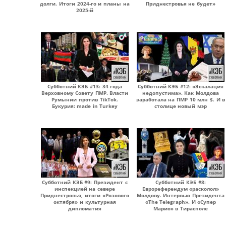
долги. Итоги 2024-го и планы на
Приднестровья не будет»
2025-й
Субботний КЭБ #13: 34 года
Субботний КЭБ #12: «Эскалация
Верховному Совету ПМР. Власти
недопустима». Как Молдова
Румынии против TikTok.
заработала на ПМР 10 млн $. И в
Букурия: made in Turkey
столице новый мэр
Субботний КЭБ #9: Президент с
Субботний КЭБ #8:
инспекцией на севере
Еврореферендум «расколол»
Приднестровья, итоги «Розового
Молдову. Интервью Президента
октября» и культурная
«The Telegraph». И «Супер
дипломатия
Марио» в Тирасполе