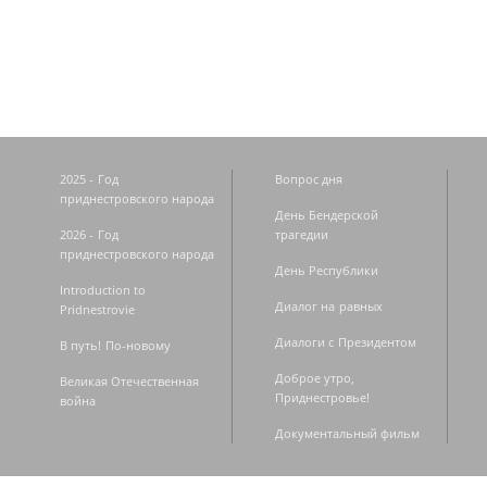
Страницы
2025 - Год
Вопрос дня
приднестровского народа
День Бендерской
2026 - Год
трагедии
приднестровского народа
День Республики
Introduction to
Диалог на равных
Pridnestrovie
Диалоги с Президентом
В путь! По-новому
Доброе утро,
Великая Отечественная
Приднестровье!
война
Документальный фильм