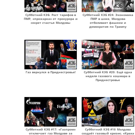
Субботний КЭБ: Рост тарифов в
Субботний КЭБ #24: Экономика
ПМР, «прожарка» от прокурора и
ПМР в шоке, Молдова
секрет счастья Молдовы
отбеливает фашизм и
демократия по Трампу
Газ вернулся в Приднестровье!
Субботний КЭБ #20: Ещё одна
неделя газового кошмара в
Приднестровье
Субботний КЭБ #17: «Газпром»
Субботний КЭБ #16 Молдова
отключает газ Молдове за
создаёт газовый кризис. «Краха