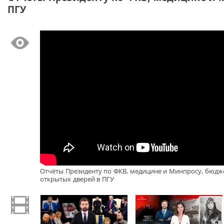
ПГУ
Отчёты Президенту по ФКВ, медицине и Минпросу, бюдже
открытых дверей в ПГУ