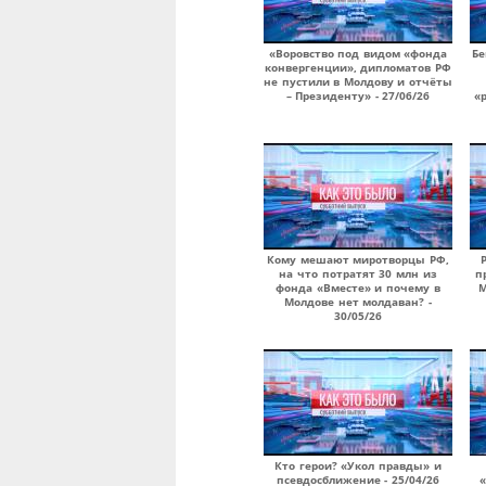
«Воровство под видом «фонда
Бе
конвергенции», дипломатов РФ
не пустили в Молдову и отчёты
– Президенту» - 27/06/26
«
Кому мешают миротворцы РФ,
на что потратят 30 млн из
п
фонда «Вместе» и почему в
М
Молдове нет молдаван? -
30/05/26
Кто герои? «Укол правды» и
псевдосближение - 25/04/26
«