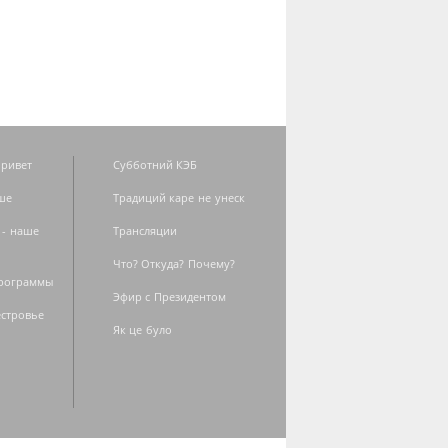
ривет
Субботний КЭБ
ше
Традиций каре не унеск
 - наше
Трансляции
Что? Откуда? Почему?
программы
Эфир с Президентом
естровье
Як це було