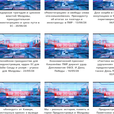
ндерская трагедия и цинизм
«Реинтеграция» и свобода слова
Дни скорби в
властей Молдовы,
«по-кишинёвски», Президенту
оккупации» в 
принудительная
об итогах за полгода и
переговорно
реинтеграция» и цена пути в
иностранцы в ПМР - 13/06/26
06/
ЕС - 20/06/26
Российское гражданство для
Экономический прессинг
«Тактика э
риднестровцев, орден ЕС для
Кишинёва: ПМР держит удар.
удушения» 
айи Санду и униря – угроза
Дипломатия ОБСЕ. И День
приднестров
для Молдовы - 23/05/26
Победы - 16/05/26
также День П
02/
«Анекдот» от Киверя,
Мы – разные: история, память и
Приднестр
истошные крики» о выводе
герои Приднестровья и Молдовы
Памятники о