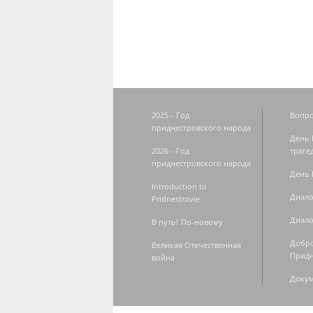
Страницы
2025 - Год
Вопро
приднестровского народа
День 
2026 - Год
траге
приднестровского народа
День 
Introduction to
Диало
Pridnestrovie
Диало
В путь! По-новому
Добро
Великая Отечественная
Придн
война
Доку