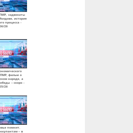
 ПМР, «адвокаты
Молдове, история
го процесса -
06/26
кономического
ПМР, фильм о
ском народе, а
обеды – скоро -
05/26
овье помнит.
ккупантам – в