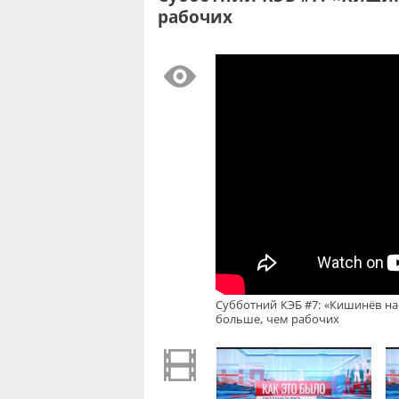
рабочих
Субботний КЭБ #7: «Кишинёв нас
больше, чем рабочих