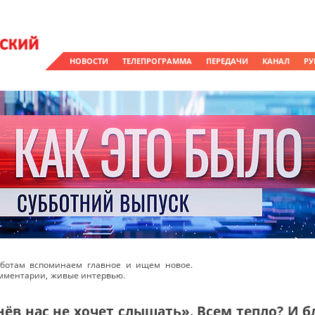
НОВОСТИ
ТЕЛЕПРОГРАММА
ПЕРЕДАЧИ
КАНАЛ
РУ
бботам вспоминаем главное и ищем новое.
омментарии, живые интервью.
ёв нас не хочет слышать». Всем тепло? И б