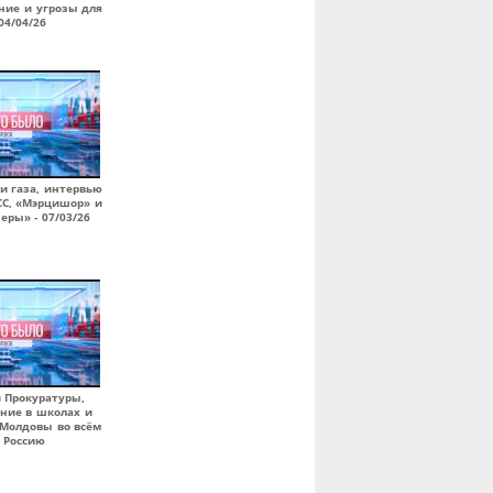
ние и угрозы для
04/04/26
и газа, интервью
СС, «Мэрцишор» и
еры» - 07/03/26
 Прокуратуры,
ание в школах и
 Молдовы во всём
 Россию