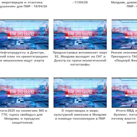
миротворцев и «тактика
- 11/04/26
Молдове, давле
душения» для ПМР - 18/04/26
ПМР - 
Нефтепродукты в Днестре,
Приднестровье вспоминает март
Режим экономи
кий план по «реинтеграции»
92, Молдова выходит из СНГ и
Президента ТА
и мошенники ищут жертв
Днестр на грани экологической
«Поцелуй Вен
катастрофы
тоги-2025 на коллегиях МО и
О переговорах и мире,
Итоги МВД и
ГТК, «цена свободы» для
культурной амнезии в Молдове
буллинг, пит
Молдовы и праздник
и помощи пенсионерам в ПМР
почему власти
защитников
винят