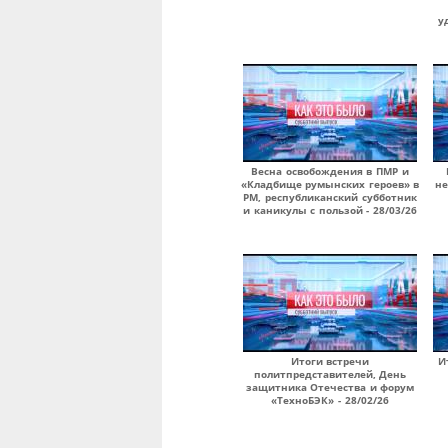
у
Весна освобождения в ПМР и
«Кладбище румынских героев» в
не
РМ, республиканский субботник
и каникулы с пользой - 28/03/26
Итоги встречи
И
политпредставителей, День
защитника Отечества и форум
«ТехноБЭК» - 28/02/26