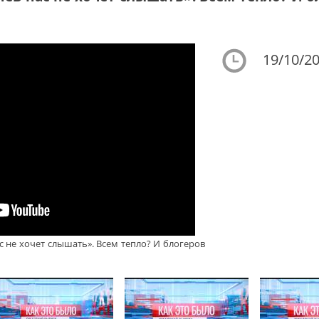
19/10/20
 не хочет слышать». Всем тепло? И блогеров