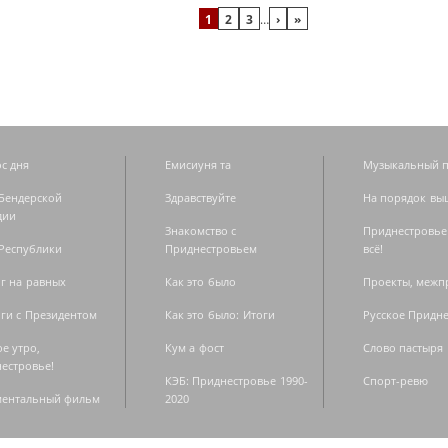
1
2
3
…
›
»
с дня
Емисиуня та
Музыкальный п
Бендерской
Здравствуйте
На порядок вы
дии
Знакомство с
Приднестровье
Республики
Приднестровьем
всё!
г на равных
Как это было
Проекты, меж
ги с Президентом
Как это было: Итоги
Русское Придн
е утро,
Кум а фост
Слово пастыря
естровье!
КЭБ: Приднестровье 1990-
Спорт-ревю
ментальный фильм
2020