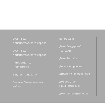
Страницы
2025 - Год
Вопрос дня
приднестровского народа
День Бендерской
2026 - Год
трагедии
приднестровского народа
День Республики
Introduction to
Диалог на равных
Pridnestrovie
Диалоги с Президентом
В путь! По-новому
Доброе утро,
Великая Отечественная
Приднестровье!
война
Документальный фильм