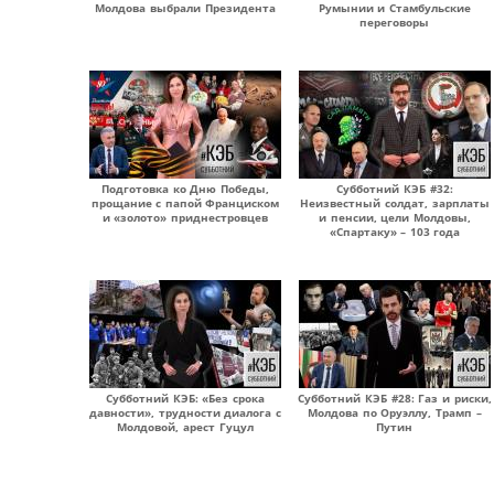
Молдова выбрали Президента
Румынии и Стамбульские
переговоры
Подготовка ко Дню Победы,
Субботний КЭБ #32:
прощание с папой Франциском
Неизвестный солдат, зарплаты
и «золото» приднестровцев
и пенсии, цели Молдовы,
«Спартаку» – 103 года
Субботний КЭБ: «Без срока
Субботний КЭБ #28: Газ и риски,
давности», трудности диалога с
Молдова по Оруэллу, Трамп –
Молдовой, арест Гуцул
Путин