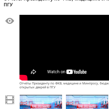
ПГУ
Отчёты Президенту по ФКВ, медицине и Минпросу, бюдже
открытых дверей в ПГУ