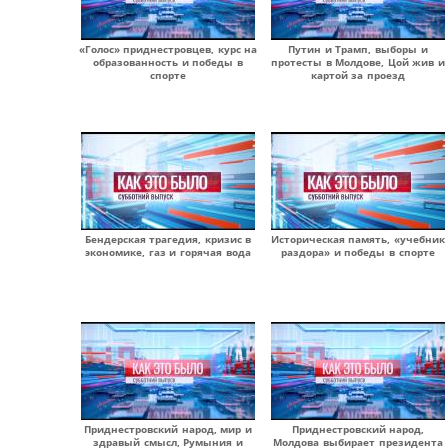
«Голос» приднестровцев, курс на
Путин и Трамп, выборы и
образованность и победы в
протесты в Молдове, Цой жив и
спорте
картой за проезд
Бендерская трагедия, кризис в
Историческая память, «учебник
экономике, газ и горячая вода
раздора» и победы в спорте
Приднестровский народ, мир и
Приднестровский народ,
здравый смысл, Румыния и
Молдова выбирает президента