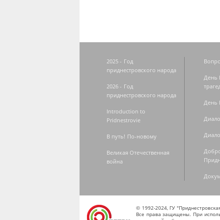
2025 - Год
Вопро
приднестровского народа
День 
2026 - Год
траге
приднестровского народа
День 
Introduction to
Диало
Pridnestrovie
Диало
В путь! По-новому
Добро
Великая Отечественная
Придн
война
Доку
© 1992-2024, ГУ "Приднестровск
Все права защищены. При исполь