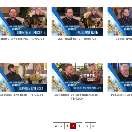
онять и простить - 17/03/24
Женский день - 10/03/24
Весна Душ
Церковь для всех - 18/02/24
Духовное VS материальное -
Родина и цер
11/02/24
«
‹
1
2
3
…
›
»