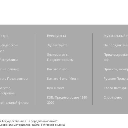
с дня
Емисиуня та
Музыкальный п
Бендерской
Здравствуйте
На порядок вы
дии
Знакомство с
Приднестровье
Республики
Приднестровьем
всё!
г на равных
Как это было
Проекты, меж
ги с Президентом
Как это было: Итоги
Русское Придн
е утро,
Кум а фост
Слово пастыря
естровье!
КЭБ: Приднестровье 1990-
Спорт-ревю
ментальный фильм
2020
ая Государственная Телерадиокомпания".
зовании материалов сайта активная ссылка