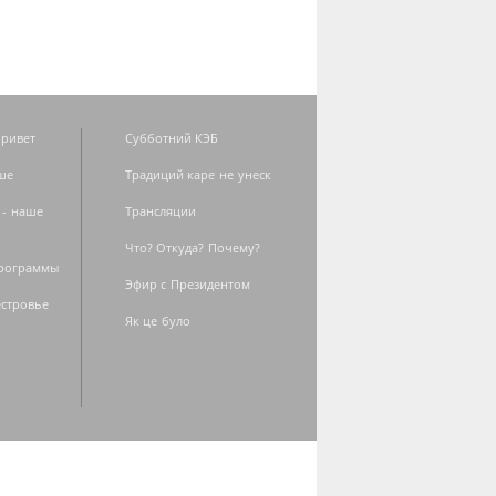
ривет
Субботний КЭБ
ше
Традиций каре не унеск
 - наше
Трансляции
Что? Откуда? Почему?
программы
Эфир с Президентом
естровье
Як це було