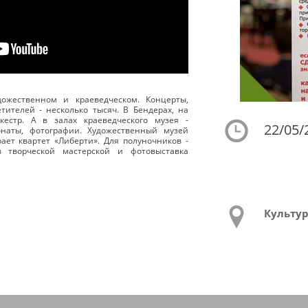
дожественном и краеведческом. Концерты,
етителей - несколько тысяч. В Бендерах, на
кестр. А в залах краеведческого музея -
22/05/
онаты, фотографии. Художественный музей
рает квартет «Либерти». Для полуночников -
в творческой мастерской и фотовыставка
Культу