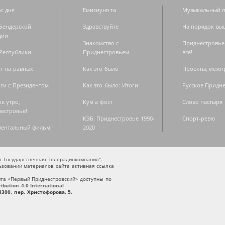
с дня
Емисиуня та
Музыкальный п
Бендерской
Здравствуйте
На порядок вы
дии
Знакомство с
Приднестровье
Республики
Приднестровьем
всё!
г на равных
Как это было
Проекты, меж
ги с Президентом
Как это было: Итоги
Русское Придн
е утро,
Кум а фост
Слово пастыря
естровье!
КЭБ: Приднестровье 1990-
Спорт-ревю
ментальный фильм
2020
ая Государственная Телерадиокомпания".
зовании материалов сайта активная ссылка
та «Первый Приднестровский» доступны по
bution 4.0 International
300, пер. Христофорова, 5.