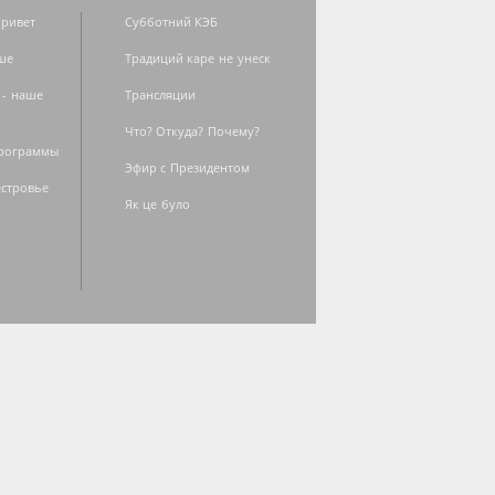
ривет
Субботний КЭБ
ше
Традиций каре не унеск
 - наше
Трансляции
Что? Откуда? Почему?
программы
Эфир с Президентом
естровье
Як це було