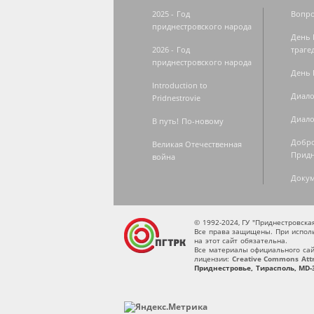
2025 - Год
Вопро
приднестровского народа
День 
2026 - Год
траге
приднестровского народа
День 
Introduction to
Диало
Pridnestrovie
Диало
В путь! По-новому
Добро
Великая Отечественная
Придн
война
Доку
© 1992-2024, ГУ "Приднестровск
Все права защищены. При исполь
на этот сайт обязательна.
Все материалы официального сай
лицензии:
Creative Commons Attri
Приднестровье, Тирасполь, MD-3