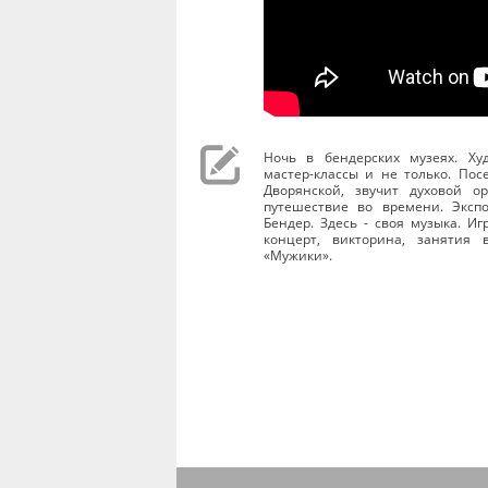
Ночь в бендерских музеях. Ху
мастер-классы и не только. Пос
Дворянской, звучит духовой ор
путешествие во времени. Эксп
Бендер. Здесь - своя музыка. Иг
концерт, викторина, занятия 
«Мужики».