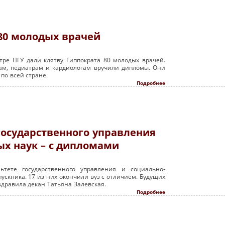
80 молодых врачей
тре ПГУ дали клятву Гиппократа 80 молодых врачей.
там, педиатрам и кардиологам вручили дипломы. Они
по всей стране.
Подробнее
государственного управления
ых наук – с дипломами
тете государственного управления и социально-
пускника. 17 из них окончили вуз с отличием. Будущих
здравила декан Татьяна Залевская.
Подробнее