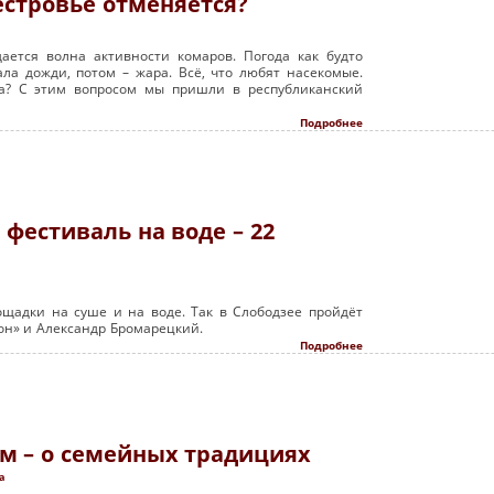
стровье отменяется?
ется волна активности комаров. Погода как будто
ла дожди, потом – жара. Всё, что любят насекомые.
а? С этим вопросом мы пришли в республиканский
Подробнее
фестиваль на воде – 22
ощадки на суше и на воде. Так в Слободзее пройдёт
он» и Александр Бромарецкий.
Подробнее
 – о семейных традициях
а