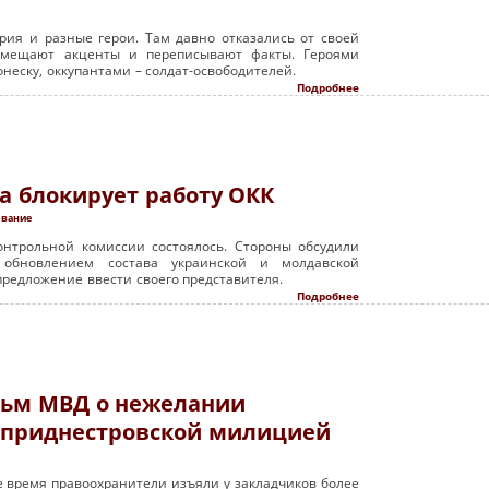
рия и разные герои. Там давно отказались от своей
смещают акценты и переписывают факты. Героями
неску, оккупантами – солдат-освободителей.
Подробнее
а блокирует работу ОКК
ование
нтрольной комиссии состоялось. Стороны обсудили
 обновлением состава украинской и молдавской
 предложение ввести своего представителя.
Подробнее
льм МВД о нежелании
 приднестровской милицией
е время правоохранители изъяли у закладчиков более