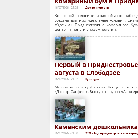
Комариный бум в Придне
16/07/2026 - 21:05
Другие новости
Во второй половине июля обычно наблюда
создала для них идеальные условия. Снача
Ждать ли Приднестровью комариного бум
центр гигиены и эпидемиологии.
Первый в Приднестровье 
августа в Слободзее
16/07/2026 - 21:02
Культура
Музыка на берегу Днестра. Концертные пл
«Днестр Сапфест». Выступят группа «Ланжер
Каменским дошкольникам
16/07/2026 - 21:00
2026 - Год приднестровского народ