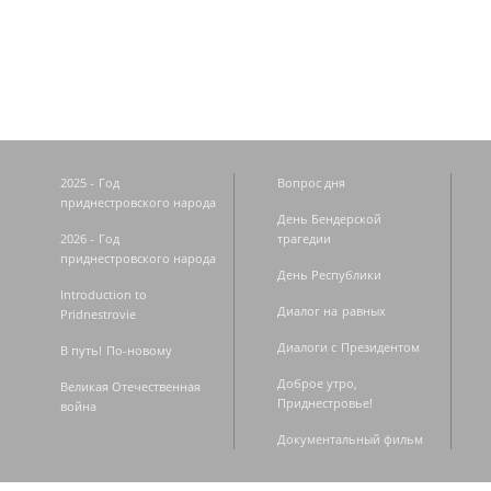
Страницы
2025 - Год
Вопрос дня
приднестровского народа
День Бендерской
2026 - Год
трагедии
приднестровского народа
День Республики
Introduction to
Диалог на равных
Pridnestrovie
Диалоги с Президентом
В путь! По-новому
Доброе утро,
Великая Отечественная
Приднестровье!
война
Документальный фильм