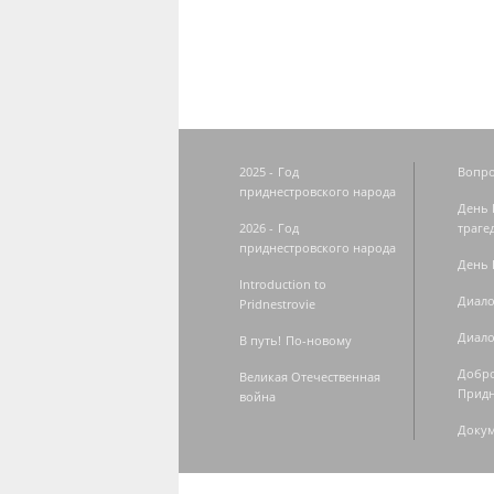
2025 - Год
Вопро
приднестровского народа
День 
2026 - Год
траге
приднестровского народа
День 
Introduction to
Диало
Pridnestrovie
Диало
В путь! По-новому
Добро
Великая Отечественная
Придн
война
Доку