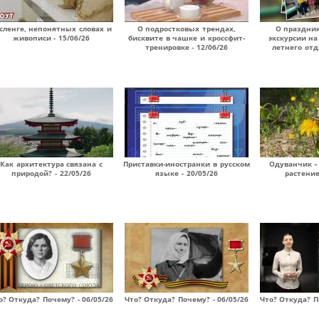
сленге, непонятных словах и
О подростковых трендах,
О праздник
живописи - 15/06/26
бисквите в чашке и кроссфит-
экскурсии на
тренировке - 12/06/26
летнего отд
Как архитектура связана с
Приставки-иностранки в русском
Одуванчик –
природой? - 22/05/26
языке - 20/05/26
растение
о? Откуда? Почему? - 06/05/26
Что? Откуда? Почему? - 06/05/26
Что? Откуда? П