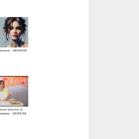
писи - 08/04/26
ьные опыты в
виях - 30/03/26