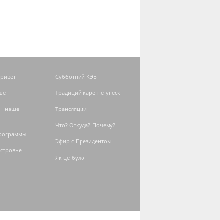
ривет
Субботний КЭБ
ше
Традиций каре не унеск
 - наше
Трансляции
Что? Откуда? Почему?
программы
Эфир с Президентом
естровье
Як це було