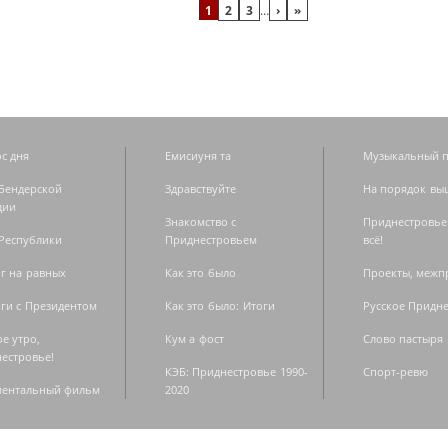
1
2
3
…
›
»
с дня
Емисиуня та
Музыкальный п
Бендерской
Здравствуйте
На порядок вы
дии
Знакомство с
Приднестровье
Республики
Приднестровьем
всё!
г на равных
Как это было
Проекты, меж
ги с Президентом
Как это было: Итоги
Русское Придн
е утро,
Кум а фост
Слово пастыря
естровье!
КЭБ: Приднестровье 1990-
Спорт-ревю
ментальный фильм
2020