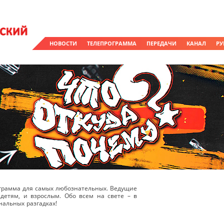
НОВОСТИ
ТЕЛЕПРОГРАММА
ПЕРЕДАЧИ
КАНАЛ
РУ
рограмма для самых любознательных. Ведущие
детям, и взрослым. Обо всем на свете – в
альных разгадках!