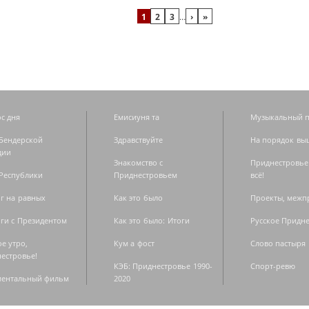
1
2
3
…
›
»
с дня
Емисиуня та
Музыкальный п
Бендерской
Здравствуйте
На порядок вы
дии
Знакомство с
Приднестровье
Республики
Приднестровьем
всё!
г на равных
Как это было
Проекты, меж
ги с Президентом
Как это было: Итоги
Русское Придн
е утро,
Кум а фост
Слово пастыря
естровье!
КЭБ: Приднестровье 1990-
Спорт-ревю
ментальный фильм
2020