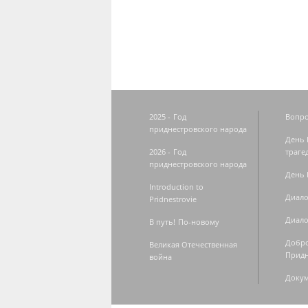
Страницы
2025 - Год
Вопро
приднестровского народа
День 
2026 - Год
траге
приднестровского народа
День 
Introduction to
Диало
Pridnestrovie
Диало
В путь! По-новому
Добро
Великая Отечественная
Придн
война
Доку