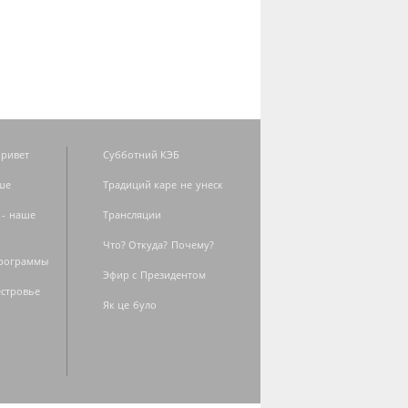
ривет
Субботний КЭБ
ше
Традиций каре не унеск
 - наше
Трансляции
Что? Откуда? Почему?
программы
Эфир с Президентом
естровье
Як це було